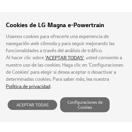
Cookies de LG Magna e-Powertrain
Usamos cookies para ofrecerle una experiencia de
navegación web cómoda y para seguir mejorando las
funcionalidades a través del análisis de tráfico.
Al hacer clic sobre
, usted consiente a
‘ACEPTAR TODAS’
nuestro uso de las cookies. Haga clic en ‘Configuraciones
de Cookies’ para elegir si desea aceptar o desactivar a
determinadas cookies. Para saber más, lea nuestra
.
Política de privacidad
Proveedores
Política de privacidad
Términos de Servicio
Configuraciones de
ACEPTAR TODAS
Cookies
Rechazo de la recopilación no autorizada de e-mail
Mapa del sitio