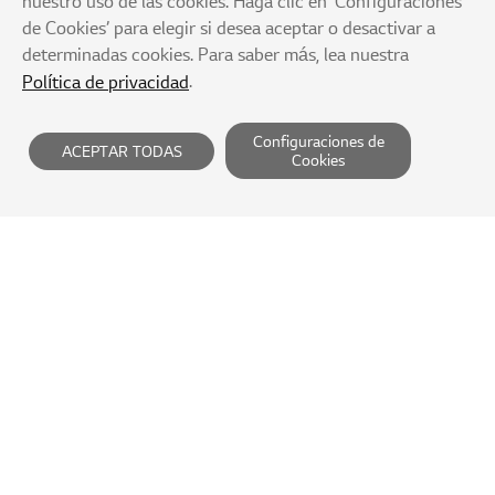
nuestro uso de las cookies. Haga clic en ‘Configuraciones
de Cookies’ para elegir si desea aceptar o desactivar a
determinadas cookies. Para saber más, lea nuestra
.
Política de privacidad
Configuraciones de
ACEPTAR TODAS
Cookies
Proveedores
Política de privacidad
Términos de Servicio
Rechazo de la recopilación no autorizada de e-mail
Mapa del sitio
LG Magna e-Powertrain Co., Ltd
Copyright © 2021 LG Magna e-Powertrain. All Rights