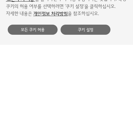
쿠키의 허용 여부를 선택하려면 ‘쿠키 설정’을 클릭하십시오.
협력사
개인정보 처리방침
이용약관
자세한 내용은
을 참조하십시오.
개인정보 처리방침
이메일무단수집거부
사이트맵
모든 쿠키 허용
쿠키 설정
LG Magna e-Powertrain Co., Ltd
Copyright © 2021 LG Magna e-Powertrain. All Rights
Reserved.
Linkedin
Family Site