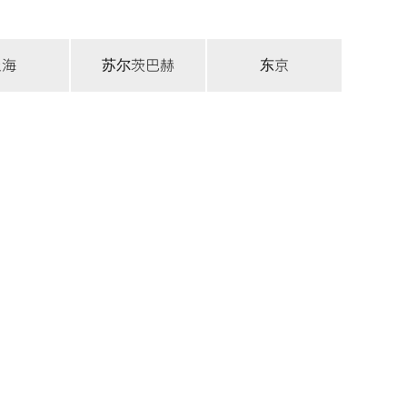
上海
苏尔茨巴赫
东京