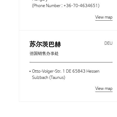
(Phone Number : +36-70-4634651)
View map
苏尔茨巴赫
DEU
德国销售办事处
Otto-Volger-Str. 1 DE 65843 Hessen
Sulzbach (Taunus)
View map