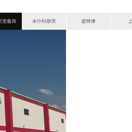
阿里兹佩
米什科尔茨
底特律